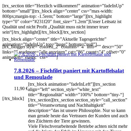
[trx_section title=”Herzlich willkommen!” animation=”fadeInUp”
bottom=”small”][trx_block align=”center” css=”max-width:
800px;margin-top: -1.5rem;” bottom=”large”][trx_highlight
type=”0″ color=”#231f20″ font_size=”1.2em”]Unser Leitsatz ist
Qualität und nicht Profit „Qualität muss nicht immer teuer
sein“[/trx_highlight][/trx_block][/trx_section]
[trx_block align=”center” title=”Aktuelle Tagesgerichte”
animation=”fadeInUp” top=”huge” bottom=”null”]
[trx_blogger style=”colored_2″ columns=”4″ info=”” descr=”50″
links=”” readmore=”alle anzeigen” cat=”86″ count=”4″ offset=”0″
animation=”elastic” css=”““”]
7.8.2026 – Fischfilet paniert mit Kartoffelsalat
und Remoulade
[trx_block animation=”fadeInLeft”][trx_section
11,90
€
align=”left” section_style=”white_text”
title=”Regionalität” width=”100%” bottom=”tiny-“]
[/trx_block]
[/trx_section][trx_section section_style=”call_section”
title=”Verantwortung und Nachhaltigkeit”
description=”das ist unsere Philosophie. Nur so kann
man gerade heute das Vertrauen der Kunden und auch
den Züchtern der Tiere gewinnen.
Viele Fleischverarbeitende Betriebe achten nicht mehr