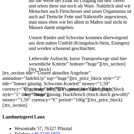
auf die Werte der Ethik im Umgang mit den Tieren
und sehen diese nur noch als Ware. Natürlich sind wir
Menschen auch Fleischesser und unser Organismus ist
auch auf Tierische Fette und Nährstoffe angewiesen,
man muss eben wie bei allem in Maßen und nicht in
Massen damit umgehen.
Unsere Rinder und Schweine kommen überwiegend
aus dem nahen Umfeld (Königsbach-Stein, Eisingen)
und werden schonend geschlachtet.
Liebevolle Aufzucht, kurze Transportwege sind hier
wesentliche Kriterie” bottom=”huge”][/trx_section]
[/trx_block]
[trx_section title=”Unsere aktuellen Angebote”
animation=”fadeInUp” top=”huge”][trx_price_block style=”3″
title=”Immer günstig: Schweine-Kotelett” money=”1,59″
currency=”€” period=”100g”][/trx_price_block][trx_price_block
[trx_image url=”935″ animation=”fadeInRight”
style=”1″ title=”Immer günstig: Hackfleisch (frisch durch gewolft)”
top=”huge”]
money=”1,59″ currency=”€” period=”100g”][/trx_price_block]
[/trx_section]
Landmetzgerei Laux
Wesostraße 57, 76327 Pfinztal
Telefon:
+49 7240 1850