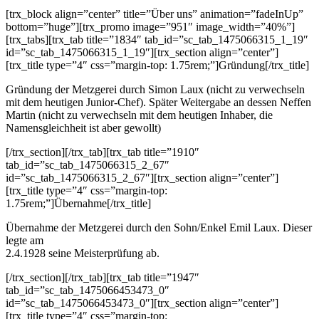
[trx_block align=”center” title=”Über uns” animation=”fadeInUp”
bottom=”huge”][trx_promo image=”951″ image_width=”40%”]
[trx_tabs][trx_tab title=”1834″ tab_id=”sc_tab_1475066315_1_19″
id=”sc_tab_1475066315_1_19″][trx_section align=”center”]
[trx_title type=”4″ css=”margin-top: 1.75rem;”]Gründung[/trx_title]
Gründung der Metzgerei durch Simon Laux (nicht zu verwechseln
mit dem heutigen Junior-Chef). Später Weitergabe an dessen Neffen
Martin (nicht zu verwechseln mit dem heutigen Inhaber, die
Namensgleichheit ist aber gewollt)
[/trx_section][/trx_tab][trx_tab title=”1910″
tab_id=”sc_tab_1475066315_2_67″
id=”sc_tab_1475066315_2_67″][trx_section align=”center”]
[trx_title type=”4″ css=”margin-top:
1.75rem;”]Übernahme[/trx_title]
Übernahme der Metzgerei durch den Sohn/Enkel Emil Laux. Dieser
legte am
2.4.1928 seine Meisterprüfung ab.
[/trx_section][/trx_tab][trx_tab title=”1947″
tab_id=”sc_tab_1475066453473_0″
id=”sc_tab_1475066453473_0″][trx_section align=”center”]
[trx_title type=”4″ css=”margin-top: