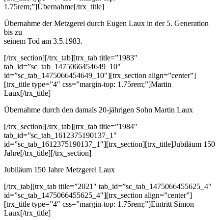
1.75rem;”]Übernahme[/trx_title]
Übernahme der Metzgerei durch Eugen Laux in der 5. Generation
bis zu
seinem Tod am 3.5.1983.
[/trx_section][/trx_tab][trx_tab title=”1983″
tab_id=”sc_tab_1475066454649_10″
id=”sc_tab_1475066454649_10″][trx_section align=”center”]
[trx_title type=”4″ css=”margin-top: 1.75rem;”]Martin
Laux[/trx_title]
Übernahme durch den damals 20-jährigen Sohn Martin Laux
[/trx_section][/trx_tab][trx_tab title=”1984″
tab_id=”sc_tab_1612375190137_1″
id=”sc_tab_1612375190137_1″][trx_section][trx_title]Jubiläum 150
Jahre[/trx_title][/trx_section]
Jubiläum 150 Jahre Metzgerei Laux
[/trx_tab][trx_tab title=”2021″ tab_id=”sc_tab_1475066455625_4″
id=”sc_tab_1475066455625_4″][trx_section align=”center”]
[trx_title type=”4″ css=”margin-top: 1.75rem;”]Eintritt Simon
Laux[/trx_title]