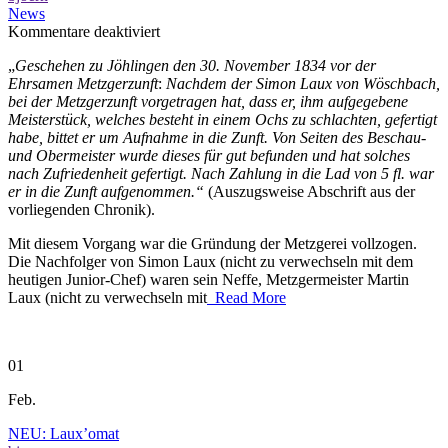
News
für
Kommentare deaktiviert
Historie
„
Geschehen zu Jöhlingen den 30. November 1834 vor der
der
Ehrsamen Metzgerzunft
:
Nachdem der Simon Laux von Wöschbach,
Metzgerei
bei der Metzgerzunft vorgetragen hat, dass er, ihm aufgegebene
Meisterstück, welches besteht in einem Ochs zu schlachten, gefertigt
habe, bittet er um Aufnahme in die Zunft. Von Seiten des Beschau-
und Obermeister wurde dieses für gut befunden und hat solches
nach Zufriedenheit gefertigt. Nach Zahlung in die Lad von 5 fl. war
er in die Zunft aufgenommen.“
(Auszugsweise Abschrift aus der
vorliegenden Chronik).
Mit diesem Vorgang war die Gründung der Metzgerei vollzogen.
Die Nachfolger von Simon Laux (nicht zu verwechseln mit dem
heutigen Junior-Chef) waren sein Neffe, Metzgermeister Martin
Laux (nicht zu verwechseln mit
Read More
01
Feb.
NEU: Laux’omat